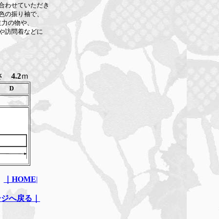
合わせていただき
色の振り袖で、
主力の物や、
や訪問着などに
さ
4.2
ｍ
D
｜HOME
|
ージへ戻る｜