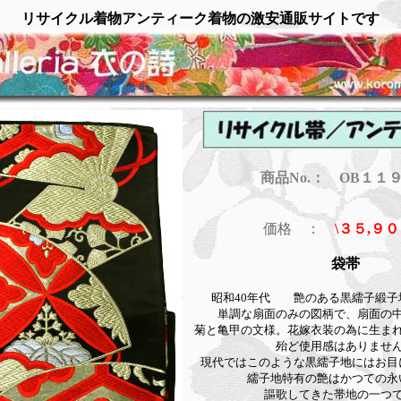
リサイクル着物アンティーク着物の激安通販サイトです
商品No.：
OB１１
価格 ：
\３５
,９
袋帯
昭和40年代 艶のある黒繻子緞子
単調な扇面のみの図柄で、扇面の
菊と亀甲の文様。花嫁衣装の為に生ま
殆ど使用感はありませ
現代ではこのような黒繻子地にはお目
繻子地特有の艶はかつての永
謳歌してきた帯地の一つ