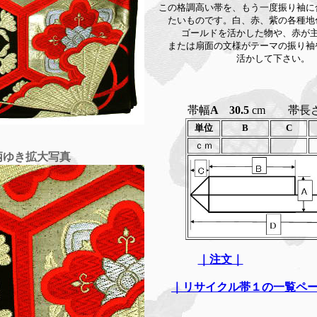
この格調高い帯を、もう一度振り袖に
たいものです。白、赤、紫の各種地
ゴールドを活かした物や、赤が
または扇面の文様がテーマの振り袖
活かして下さい。
帯幅
A 30.5
cm
帯長
単位
B
C
ｃｍ
柄ゆき拡大写真
｜注文｜
｜リサイクル帯１の一覧ペ