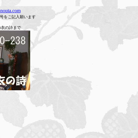
nouta.com
号をご記入願います
の衣の詩まで