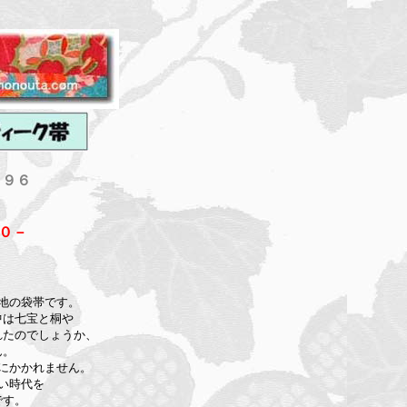
９９６
００－
地の袋帯です。
中は七宝と桐や
れたのでしょうか、
ん。
にかかれません。
い時代を
です。